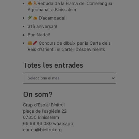
Rebuda de la Flama del Correllengua
Agermanat a Binissalem
D’acampada!
31è aniversari!
Bon Nadal!
Concurs de dibuix per la Carta dels
Reis d’Orient i el Cartell d’esdeviments
Totes les entrades
Totes
les
entrades
On som?
Grup d'Esplai Binitrui
plaça de l'església 22
07350 Binissalem
66 99 86 080 whatsapp
correu@binitrui.org