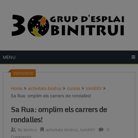
Skip
to
content
MENU
25/02/2020
Home
activitats binitrui
cursos
tomXXV
Sa Rua: omplim els carrers de rondalles!
Sa Rua: omplim els carrers de
rondalles!
By
binitrui
activitats binitrui
,
tomXXV
0
Comments