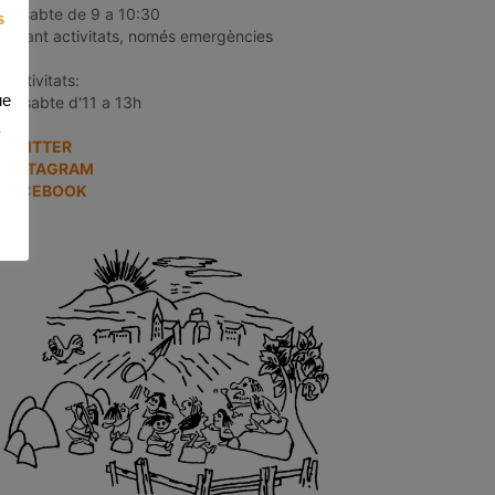
dissabte de 9 a 10:30
s
durant activitats, només emergències
*Activitats:
ue
Dissabte d'11 a 13h
TWITTER
INSTAGRAM
FACEBOOK