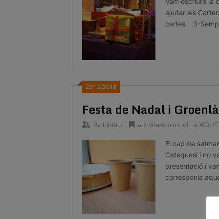
Vam escriure la 
ajudar als Carters
cartes. 3-Sempr
22/12/2018
Festa de Nadal i Groenl
By
binitrui
activitats binitrui
,
la XIQU
El cap de setman
Catequesi i no v
presentació i vam
corresponia aque