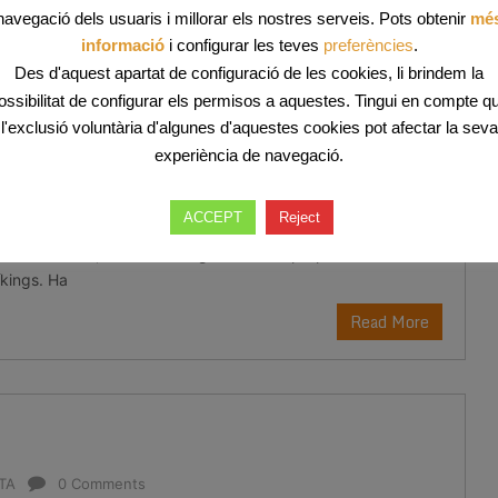
navegació dels usuaris i millorar els nostres serveis. Pots obtenir
mé
informació
i configurar les teves
preferències
.
Des d'aquest apartat de configuració de les cookies, li brindem la
nt Miquel
ossibilitat de configurar els permisos a aquestes. Tingui en compte q
l'exclusió voluntària d'algunes d'aquestes cookies pot afectar la seva
ETA
0 Comments
experiència de navegació.
etmana hem partit d’acampada al puig de Sant Miquel, a
u què? Hem carregat la màquina del temps al remolc d’en
ACCEPT
Reject
uit amb nosaltres. Aquesta vegada la maquina ens ha
Països Nòrdics, on hem conegut de ben aprop les costums i
íkings. Ha
Read More
ETA
0 Comments