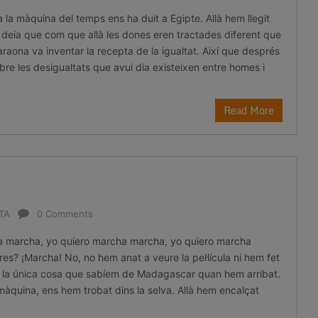
la màquina del temps ens ha duit a Egipte. Allà hem llegit
 deia que com que allà les dones eren tractades diferent que
raona va inventar la recepta de la igualtat. Així que després
bre les desigualtats que avui dia existeixen entre homes i
Read More
ETA
0 Comments
a marcha, yo quiero marcha marcha, yo quiero marcha
es? ¡Marcha! No, no hem anat a veure la pel·lícula ni hem fet
s la única cosa que sabíem de Madagascar quan hem arribat.
 màquina, ens hem trobat dins la selva. Allà hem encalçat