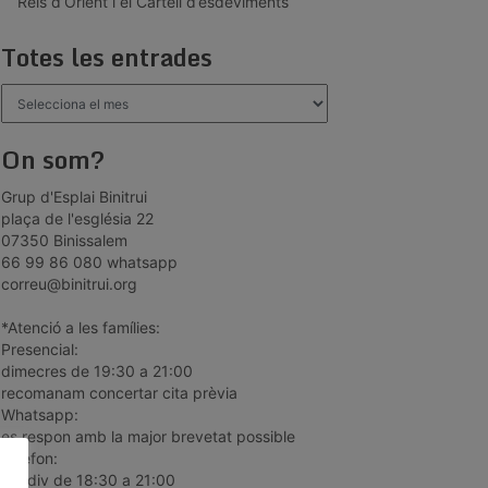
Reis d’Orient i el Cartell d’esdeviments
Totes les entrades
Totes
les
entrades
On som?
Grup d'Esplai Binitrui
plaça de l'església 22
07350 Binissalem
66 99 86 080 whatsapp
correu@binitrui.org
*Atenció a les famílies:
Presencial:
dimecres de 19:30 a 21:00
recomanam concertar cita prèvia
Whatsapp:
es respon amb la major brevetat possible
Telèfon:
dill-div de 18:30 a 21:00