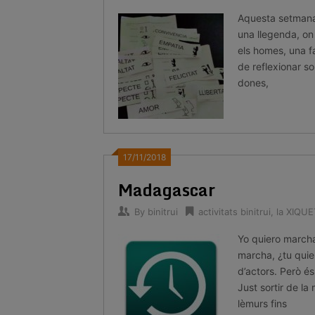
Aquesta setmana 
una llegenda, on
els homes, una fa
de reflexionar so
dones,
17/11/2018
Madagascar
By
binitrui
activitats binitrui
,
la XIQU
Yo quiero march
marcha, ¿tu quier
d’actors. Però é
Just sortir de la
lèmurs fins