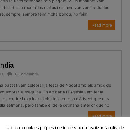
carta fa unes setmanes tots plegats. 2-Els monitors vam
 dels Reis a recollir les cartes i els nins van venir a dur les
e, sempre, sempre feim molta bonda, no feim
Read More
àndia
ETA
0 Comments
a passat vam celebrar la festa de Nadal amb els amics de
am emprar la màquina. En arribar a l’Església vam fer la
 encendre i explicar el ciri de la corona d’Advent que ens
lla setmana, però també el de la setmana anterior que no
Read More
Utilitzem cookies pròpies i de tercers per a realitzar l'anàlisi de