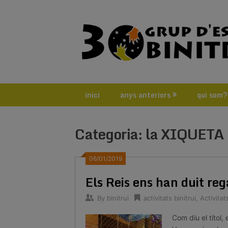
Skip
to
content
inici
anys anteriors
qui som?
Categoria:
la XIQUETA
06/01/2019
Els Reis ens han duit reg
By
binitrui
activitats binitrui
,
Activita
Com diu el títol,