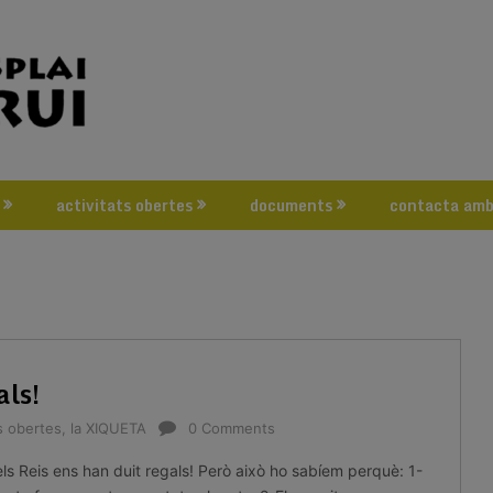
activitats obertes
documents
contacta amb
als!
ts obertes
,
la XIQUETA
0 Comments
 els Reis ens han duit regals! Però això ho sabíem perquè: 1-