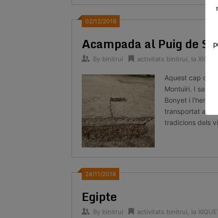
02/12/2018
Acampada al Puig de Sa
p
By
binitrui
activitats binitrui
,
la XIQU
Aquest cap de s
Montuïri. I sabe
Bonyet i l’hem d
transportat als 
tradicions dels v
24/11/2018
Egipte
By
binitrui
activitats binitrui
,
la XIQU