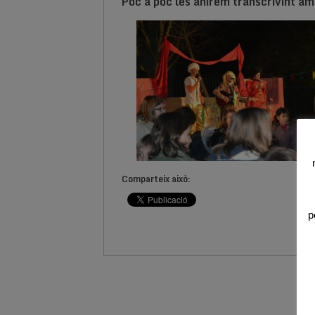
Poc a poc les anirem transcrivint amb
Comparteix això:
p