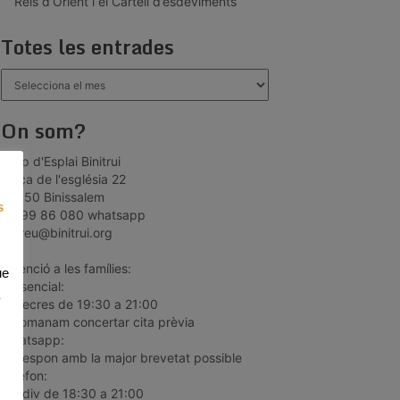
Reis d’Orient i el Cartell d’esdeviments
Totes les entrades
Totes
les
entrades
On som?
Grup d'Esplai Binitrui
plaça de l'església 22
07350 Binissalem
s
66 99 86 080 whatsapp
correu@binitrui.org
*Atenció a les famílies:
ue
Presencial:
dimecres de 19:30 a 21:00
recomanam concertar cita prèvia
Whatsapp:
es respon amb la major brevetat possible
Telèfon:
dill-div de 18:30 a 21:00