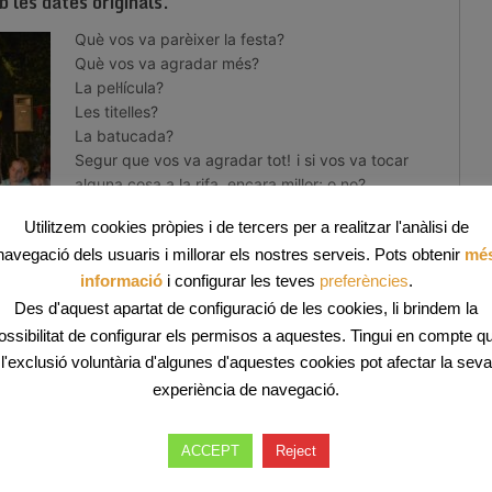
 les dates originals.
Què vos va parèixer la festa?
Què vos va agradar més?
La pel·lícula?
Les titelles?
La batucada?
Segur que vos va agradar tot! i si vos va tocar
alguna cosa a la rifa, encara millor; o no?
Nosaltres ens quedam amb una cosa que ens
Utilitzem cookies pròpies i de tercers per a realitzar l'anàlisi de
va encantar de la festa, els Binitrui Brothers!
navegació dels usuaris i millorar els nostres serveis. Pots obtenir
mé
informació
i configurar les teves
preferències
.
Des d'aquest apartat de configuració de les cookies, li brindem la
ossibilitat de configurar els permisos a aquestes. Tingui en compte q
l'exclusió voluntària d'algunes d'aquestes cookies pot afectar la seva
experiència de navegació.
ACCEPT
Reject