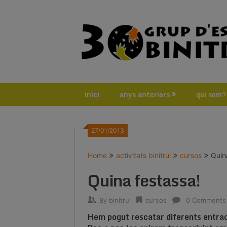
Skip
to
content
inici
anys anteriors
qui som?
27/01/2013
Home
activitats binitrui
cursos
Quin
Quina festassa!
By
binitrui
cursos
0 Comments
Hem pogut rescatar diferents entrade