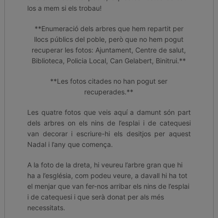
los a mem si els trobau!
**Enumeració dels arbres que hem repartit per
llocs públics del poble, però que no hem pogut
recuperar les fotos: Ajuntament, Centre de salut,
Biblioteca, Policia Local, Can Gelabert, Binitrui.**
**Les fotos citades no han pogut ser
recuperades.**
Les quatre fotos que veis aquí a damunt són part
dels arbres on els nins de l’esplai i de catequesi
van decorar i escriure-hi els desitjos per aquest
Nadal i l’any que comença.
A la foto de la dreta, hi veureu l’arbre gran que hi
ha a l’església, com podeu veure, a davall hi ha tot
el menjar que van fer-nos arribar els nins de l’esplai
i de catequesi i que serà donat per als més
necessitats.