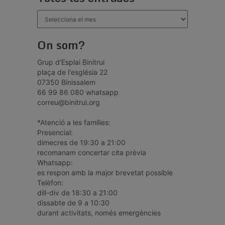
Totes
les
entrades
On som?
Grup d'Esplai Binitrui
plaça de l'església 22
07350 Binissalem
66 99 86 080 whatsapp
correu@binitrui.org
*Atenció a les famílies:
Presencial:
dimecres de 19:30 a 21:00
recomanam concertar cita prèvia
Whatsapp:
es respon amb la major brevetat possible
Telèfon:
dill-div de 18:30 a 21:00
dissabte de 9 a 10:30
durant activitats, només emergències