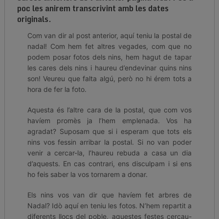
poc les anirem transcrivint amb les dates
originals.
Com van dir al post anterior, aquí teniu la postal de
nadal! Com hem fet altres vegades, com que no
podem posar fotos dels nins, hem hagut de tapar
les cares dels nins i haureu d’endevinar quins nins
son! Veureu que falta algú, però no hi érem tots a
hora de fer la foto.
Aquesta és l’altre cara de la postal, que com vos
havíem promès ja l’hem emplenada. Vos ha
agradat? Suposam que si i esperam que tots els
nins vos fessin arribar la postal. Si no van poder
venir a cercar-la, l’haureu rebuda a casa un dia
d’aquests. En cas contrari, ens disculpam i si ens
ho feis saber la vos tornarem a donar.
Els nins vos van dir que havíem fet arbres de
Nadal? Idò aquí en teniu les fotos. N’hem repartit a
diferents llocs del poble, aquestes festes cercau-