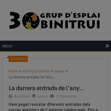
Skip
to
content
MENU
31/12/2012
Home
activitats binitrui
cursos
La darrera entrada de l’any…
La darrera entrada de l’any…
By
binitrui
cursos
0 Comments
Hem pogut rescatar diferents entrades dels
cursos anteriors de l’anterior pàgina web. Poc a