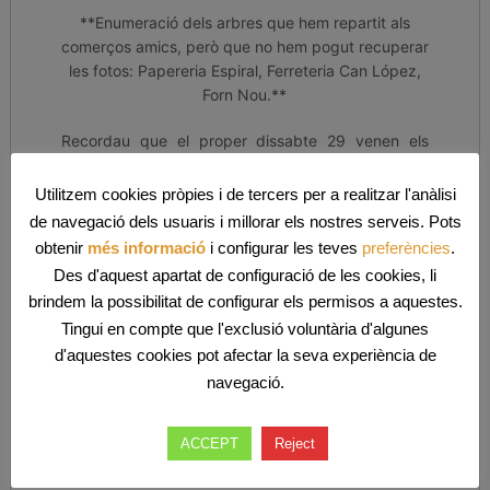
**Enumeració dels arbres que hem repartit als
comerços amics, però que no hem pogut recuperar
les fotos: Papereria Espiral, Ferreteria Can López,
Forn Nou.**
Recordau que el proper dissabte 29 venen els
patges a recollir les cartes. Seran al betlem vivent
que es farà al parc de Sa Rectoria. Seguiu fent
Utilitzem cookies pròpies i de tercers per a realitzar l'anàlisi
bonda que aquests dies ens vigilen bé per saber
de navegació dels usuaris i millorar els nostres serveis. Pots
que feim bonda! I si no en feim enlloc de regals en
obtenir
més informació
i configurar les teves
preferències
.
duran carbó!
Des d'aquest apartat de configuració de les cookies, li
brindem la possibilitat de configurar els permisos a aquestes.
Si no ens veim per aquestes festes nosaltres
Tingui en compte que l'exclusió voluntària d'algunes
tornam a les activitats el proper dissabte 12 de
gener a les 11h com sempre. Fins aquí el blog del
d'aquestes cookies pot afectar la seva experiència de
Binitrui al 2012, esperam que ens torneu a llegir
navegació.
d’aquí uns dies quan publiquem les novetats de
l’any nou!
ACCEPT
Reject
Molts d’anys!