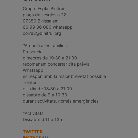
Grup d'Esplai Binitrui
plaça de l'església 22
07350 Binissalem
66 99 86 080 whatsapp
correu@binitrui.org
*Atenció a les famílies:
Presencial:
dimecres de 19:30 a 21:00
recomanam concertar cita prèvia
Whatsapp:
es respon amb la major brevetat possible
Telèfon:
dill-div de 18:30 a 21:00
dissabte de 9 a 10:30
durant activitats, només emergències
*Activitats:
Dissabte d'11 a 13h
TWITTER
INSTAGRAM