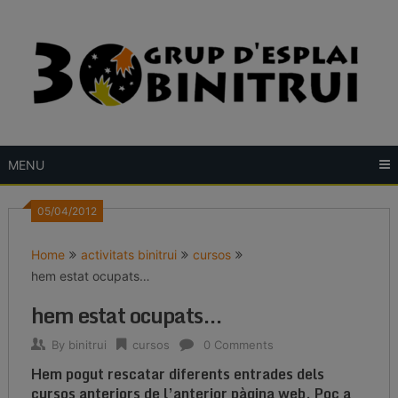
Skip
to
content
MENU
05/04/2012
Home
activitats binitrui
cursos
hem estat ocupats…
hem estat ocupats…
By
binitrui
cursos
0 Comments
Hem pogut rescatar diferents entrades dels
cursos anteriors de l’anterior pàgina web. Poc a