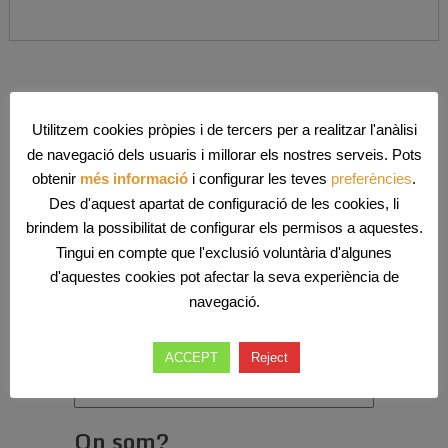
Darreres entrades
Utilitzem cookies pròpies i de tercers per a realitzar l'anàlisi
Rebuda de la Flama del Correllengua
de navegació dels usuaris i millorar els nostres serveis. Pots
Agermanat a Binissalem
obtenir
més informació
i configurar les teves
preferències
.
D’acampada!
Des d'aquest apartat de configuració de les cookies, li
31è aniversari!
brindem la possibilitat de configurar els permisos a aquestes.
Bon Nadal!
Tingui en compte que l'exclusió voluntària d'algunes
Concurs de dibuix per la Carta dels
d'aquestes cookies pot afectar la seva experiència de
Reis d’Orient i el Cartell d’esdeviments
navegació.
Totes les entrades
ACCEPT
Reject
Totes
les
entrades
On som?