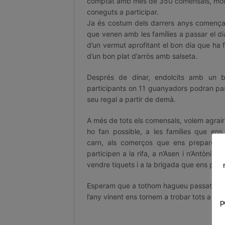
comptat amb més de 350 comensals, molts
coneguts a participar.
Ja és costum dels darrers anys començar
que venen amb les famílies a passar el di
d’un vermut aprofitant el bon dia que ha fe
d’un bon plat d’arròs amb salseta.
Després de dinar, endolcits amb un
participants on 11 guanyadors podran pass
seu regal a partir de demà.
A més de tots els comensals, volem agrair
ho fan possible, a les famílies que en
carn, als comerços que ens preparen 
participen a la rifa, a n’Asen i n’Antònia 
vendre tiquets i a la brigada que ens prep
Esperam que a tothom hagueu passat un b
l’any vinent ens tornem a trobar tots a taul
p