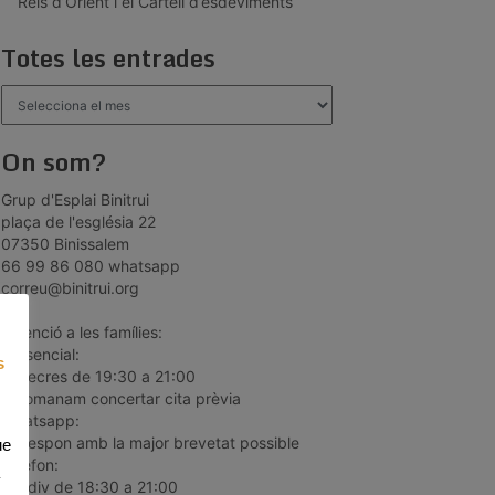
Reis d’Orient i el Cartell d’esdeviments
Totes les entrades
Totes
les
entrades
On som?
Grup d'Esplai Binitrui
plaça de l'església 22
07350 Binissalem
66 99 86 080 whatsapp
correu@binitrui.org
*Atenció a les famílies:
Presencial:
s
dimecres de 19:30 a 21:00
recomanam concertar cita prèvia
Whatsapp:
es respon amb la major brevetat possible
ue
Telèfon:
dill-div de 18:30 a 21:00