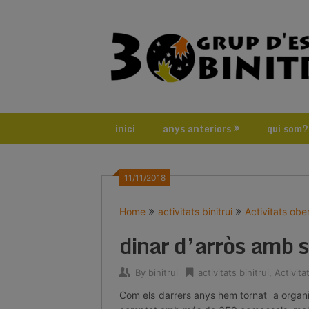
Skip
to
content
inici
anys anteriors
qui som?
11/11/2018
Home
activitats binitrui
Activitats obe
dinar d’arròs amb 
By
binitrui
activitats binitrui
,
Activita
Com els darrers anys hem tornat a organi