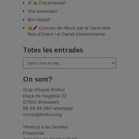
D’acampada!
31è aniversari!
Bon Nadal!
Concurs de dibuix per la Carta dels
Reis d’Orient i el Cartell d’esdeviments
Totes les entrades
Totes
les
entrades
On som?
Grup d'Esplai Binitrui
plaça de l'església 22
07350 Binissalem
66 99 86 080 whatsapp
correu@binitrui.org
*Atenció a les famílies:
Presencial: