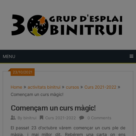
Skip
to
content
MENU
23/10/2021
Home
activitats binitrui
cursos
Curs 2021-2022
Començam un curs màgic!
Començam un curs màgic!
By
binitrui
Curs 2021-2022
0 Comments
El passat 23 d’octubre vàrem començar un curs ple de
màgia, i mai millor dit. Rebérem una carta on ens