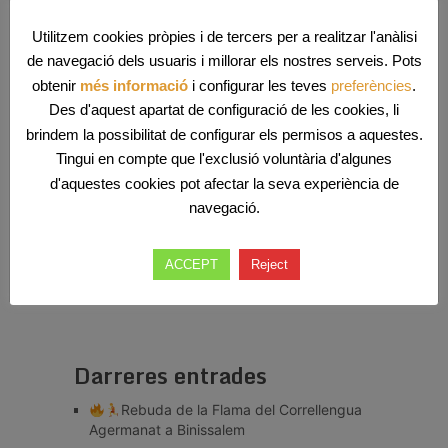
Utilitzem cookies pròpies i de tercers per a realitzar l'anàlisi
de navegació dels usuaris i millorar els nostres serveis. Pots
obtenir
més informació
i configurar les teves
preferències
.
Des d'aquest apartat de configuració de les cookies, li
brindem la possibilitat de configurar els permisos a aquestes.
Tingui en compte que l'exclusió voluntària d'algunes
d'aquestes cookies pot afectar la seva experiència de
Comparteix això:
navegació.
ACCEPT
Reject
Darreres entrades
Rebuda de la Flama del Correllengua
Agermanat a Binissalem