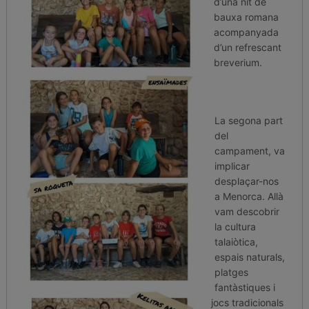
d’una nit de
bauxa romana
acompanyada
d’un refrescant
breverium.
La segona part
del
campament, va
implicar
desplaçar-nos
a Menorca. Allà
vam descobrir
la cultura
talaiòtica,
espais naturals,
platges
fantàstiques i
jocs tradicionals