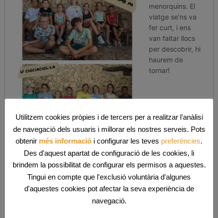
menorquins. El
viatge se’ns va
fer curt, i ens
van faltar llocs
per descobrir, hi
haurem de
tornar!
Quina sort
Utilitzem cookies pròpies i de tercers per a realitzar l'anàlisi
haver pogut
de navegació dels usuaris i millorar els nostres serveis. Pots
comptar amb
obtenir
més informació
i configurar les teves
preferències
.
tots aquest
Des d'aquest apartat de configuració de les cookies, li
campament!
brindem la possibilitat de configurar els permisos a aquestes.
Tingui en compte que l'exclusió voluntària d'algunes
d'aquestes cookies pot afectar la seva experiència de
navegació.