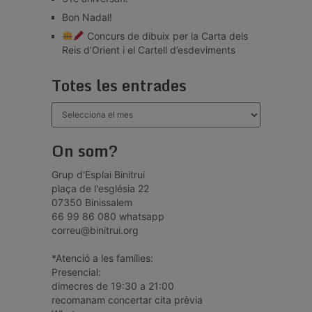
Bon Nadal!
Concurs de dibuix per la Carta dels
Reis d’Orient i el Cartell d’esdeviments
Totes les entrades
Totes
les
entrades
On som?
Grup d'Esplai Binitrui
plaça de l'església 22
07350 Binissalem
66 99 86 080 whatsapp
correu@binitrui.org
*Atenció a les famílies:
Presencial:
dimecres de 19:30 a 21:00
recomanam concertar cita prèvia