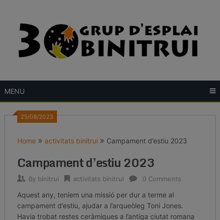
Skip
to
content
MENU
25/08/2023
Home
activitats binitrui
Campament d’estiu 2023
Campament d’estiu 2023
By
binitrui
activitats binitrui
0 Comments
Aquest any, teníem una missió per dur a terme al
campament d’estiu, ajudar a l’arqueòleg Toni Jones.
Havia trobat restes ceràmiques a l’antiga ciutat romana