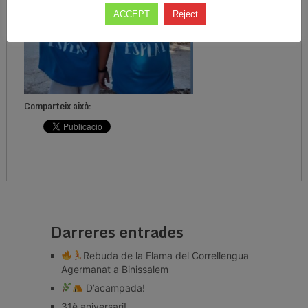
ACCEPT
Reject
Comparteix això:
Darreres entrades
Rebuda de la Flama del Correllengua
Agermanat a Binissalem
D’acampada!
31è aniversari!