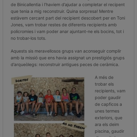
de Binicallentia i l’haviem d’ajudar a completar el recipent
que tenia a mig reconstruir. Quina sorpresa! Mentre
estàvem cercant part del recipient descobert per en Toni
Jones, vam trobar restes de diferents recipients amb
policromies i vam poder anar ajuntant-ne els bocins, tot i
no trobar-los tots.
Aquests sis meravellosos grups van aconseguir complir
amb la missió que ens havia assignat un prestigiós grups
d’arqueòlegs: reconstruir antigues peces de ceràmica.
A més de
trobar els
recipients, vam
poder gaudir
de capficos a
unes termes
exteriors, que
ara els deim
piscina, gaudir