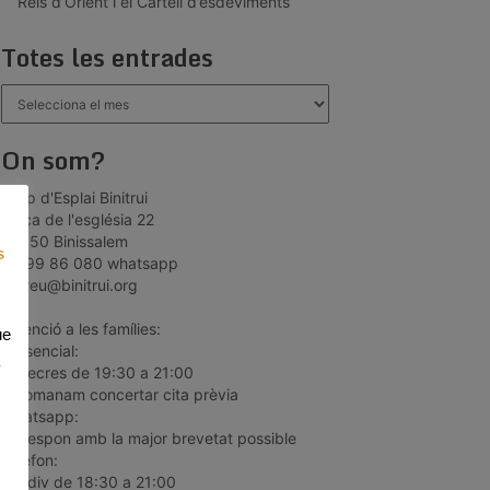
Reis d’Orient i el Cartell d’esdeviments
Totes les entrades
Totes
les
entrades
On som?
Grup d'Esplai Binitrui
plaça de l'església 22
07350 Binissalem
s
66 99 86 080 whatsapp
correu@binitrui.org
*Atenció a les famílies:
ue
Presencial:
dimecres de 19:30 a 21:00
recomanam concertar cita prèvia
Whatsapp:
es respon amb la major brevetat possible
Telèfon:
dill-div de 18:30 a 21:00