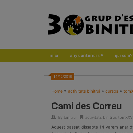
Skip
to
content
inici
anys anteriors
qui som?
14/12/2019
Home
activitats binitrui
cursos
tom
Camí des Correu
By
binitrui
activitats binitrui
,
tomXXV
Aquest passat dissabte 14 vàrem anar d’