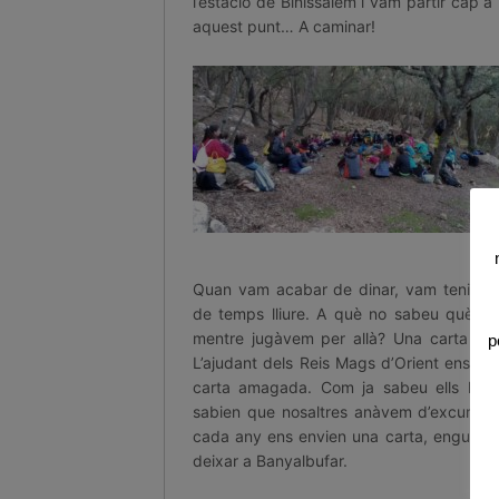
l’estació de Binissalem i vam partir cap a
aquest punt… A caminar!
Quan vam acabar de dinar, vam tenir un
de temps lliure. A què no sabeu què và
mentre jugàvem per allà? Una carta mol
p
L’ajudant dels Reis Mags d’Orient ens va
carta amagada. Com ja sabeu ells ho s
sabien que nosaltres anàvem d’excursió
cada any ens envien una carta, enguany
deixar a Banyalbufar.