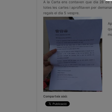
A la Carta ens contaven que dia 28 de d
totes les cartes i aprofitaven per demanar 
regals el dia 5 vespre.
Ap
qu
mo
Comparteix això: