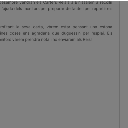
esembre vendran els Carters Reials a Binissalem a recollir
l’ajuda dels monitors per preparar de l’acte i per repartir els
rofitant la seva carta, vàrem estar pensant una estona
ines coses ens agradaria que duguessin per l’esplai. Els
nitors vàrem prendre nota i ho enviarem als Reis!