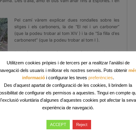
 Palma. Des d’allà, amb el bus vam anar fins a Esporles. I en
Pel camí vàrem explicar dues rondalles sobre les
sitges i els carboners, la de “El rei i un carboner”
(que la podeu trobar al tom XIV ) i la de “Sa filla d’es
carboneret” (que la podeu trobar al tom I ).
Després d’un camí ple d’anècdotes, rialles i
alguna sopegada, vàrem arribar a la plaça de
Utilitzem cookies pròpies i de tercers per a realitzar l'anàlisi de
Banyalbufar, on gaudírem del tan esperat dinar.
navegació dels usuaris i millorar els nostres serveis. Pots obtenir
mé
informació
i configurar les teves
preferències
.
a estoneta
Des d'aquest apartat de configuració de les cookies, li brindem la
rem trobar
t especial!
ossibilitat de configurar els permisos a aquestes. Tingui en compte q
 deixar una
l'exclusió voluntària d'algunes d'aquestes cookies pot afectar la seva
aben tot i
experiència de navegació.
, i com que
 ens la van
ACCEPT
Reject