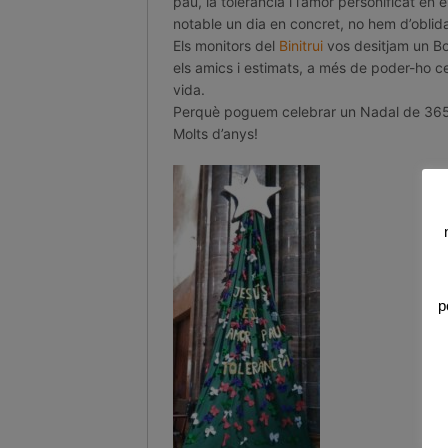
pau, la tolerància i l’amor personificat e
notable un dia en concret, no hem d’oblid
Els monitors del
Binitrui
vos desitjam un Bo
els amics i estimats, a més de poder-ho ce
vida.
Perquè poguem celebrar un Nadal de 365 
Molts d’anys!
p