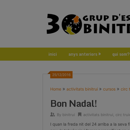
Skip
to
content
inici
anys anteriors
qui som?
25/12/2016
Home
activitats binitrui
cursos
circ 
Bon Nadal!
By
binitrui
activitats binitrui
,
circ tru
I quan la freda nit del 24 arriba a la seva 