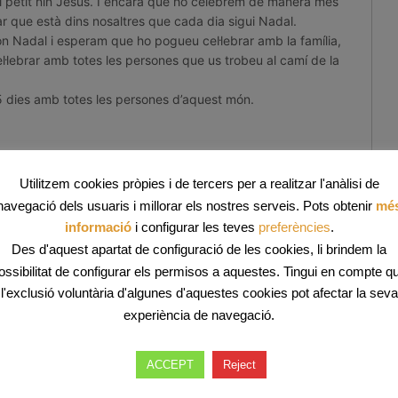
n el petit nin Jesús. I encara que ho celebrem de manera més
ar que està dins nosaltres que cada dia sigui Nadal.
n Nadal i esperam que ho pogueu cel·lebrar amb la família,
l·lebrar amb totes les persones que us trobeu al camí de la
dies amb totes les persones d’aquest món.
Utilitzem cookies pròpies i de tercers per a realitzar l'anàlisi de
navegació dels usuaris i millorar els nostres serveis. Pots obtenir
mé
informació
i configurar les teves
preferències
.
Des d'aquest apartat de configuració de les cookies, li brindem la
ossibilitat de configurar els permisos a aquestes. Tingui en compte q
l'exclusió voluntària d'algunes d'aquestes cookies pot afectar la seva
experiència de navegació.
ACCEPT
Reject