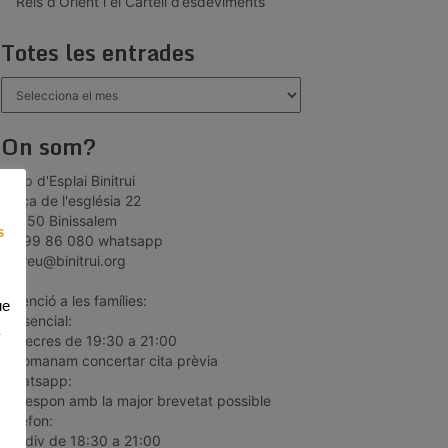
Reis d’Orient i el Cartell d’esdeviments
Totes les entrades
Totes
les
entrades
On som?
Grup d'Esplai Binitrui
plaça de l'església 22
07350 Binissalem
s
66 99 86 080 whatsapp
correu@binitrui.org
*Atenció a les famílies:
ue
Presencial:
dimecres de 19:30 a 21:00
recomanam concertar cita prèvia
Whatsapp:
es respon amb la major brevetat possible
Telèfon:
dill-div de 18:30 a 21:00