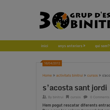
Skip
to
content
inici
anys anteriors
qui som?
16/04/2012
Home
activitats binitrui
cursos
s’aco
s’acosta sant jordi
By
binitrui
cursos
0 Comments
Hem pogut rescatar diferents entrade