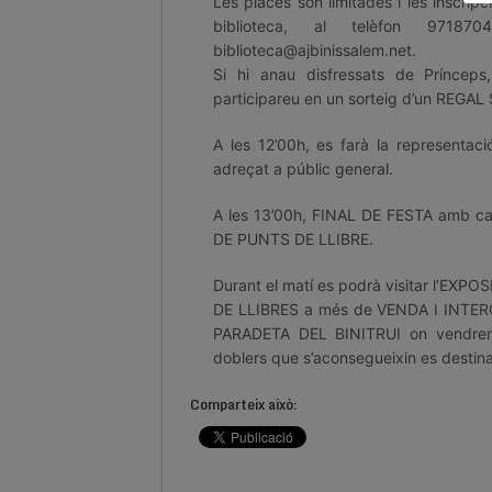
Les places son limitades i les inscripc
biblioteca, al telèfon 9718
biblioteca@ajbinissalem.net.
Si hi anau disfressats de Prínceps
participareu en un sorteig d’un REGA
A les 12’00h, es farà la represent
adreçat a públic general.
A les 13’00h, FINAL DE FESTA amb 
DE PUNTS DE LLIBRE.
Durant el matí es podrà visitar l’EXP
DE LLIBRES a més de VENDA I INTERC
PARADETA DEL BINITRUI on vendrem
doblers que s’aconsegueixin es destin
Comparteix això: