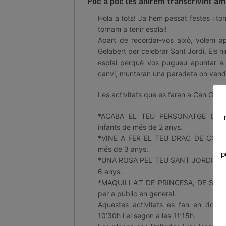
Poc a poc les anirem transcrivint amb
Hola a tots! Ja hem passat festes i to
tornam a tenir esplai!
Apart de recordar-vos això, volem ap
Gelabert per celebrar Sant Jordi. Els ni
esplai perquè vos pugueu apuntar a l
canvi, muntaran una paradeta on vendr
Les activitats que es faran a Can Gelab
*ACABA EL TEU PERSONATGE DE S
infants de més de 2 anys.
*VINE A FER EL TEU DRAC DE COLORS
més de 3 anys.
p
*UNA ROSA PEL TEU SANT JORDI, per 
6 anys.
*MAQUILLA’T DE PRINCESA, DE SAN
per a públic en general.
Aquestes activitats es fan en dos to
10’30h i el segon a les 11’15h.