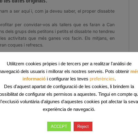
 les dates originals.
rnam a ser aquí i, com ja deveu saber, el proper dissabte
rofitar per convidar-vos als tallers que es faran a Can
ns dels grups dels petitons i petits el dissabte no tendreu
es activitats que més ganes vos facin. Els mitjans, en
an coques i refrescs.
ert són:
Utilitzem cookies pròpies i de tercers per a realitzar l'anàlisi de
ANT JORDI, per a
navegació dels usuaris i millorar els nostres serveis. Pots obtenir
mé
informació
i configurar les teves
preferències
.
, per a infants de
Des d'aquest apartat de configuració de les cookies, li brindem la
ossibilitat de configurar els permisos a aquestes. Tingui en compte q
a infants de més de
l'exclusió voluntària d'algunes d'aquestes cookies pot afectar la seva
experiència de navegació.
T JORDI O DE DRAC,
rns, el primer a les
ACCEPT
Reject