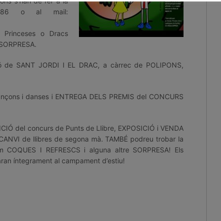
ions s’han de fer a la
70486 o al mail:
, Princeses o Dracs
L SORPRESA.
ació de SANT JORDI I EL DRAC, a càrrec de POLIPONS,
cançons i danses i ENTREGA DELS PREMIS del CONCURS
OSICIÓ del concurs de Punts de Llibre, EXPOSICIÓ i VENDA
ANVI de llibres de segona mà. TAMBÉ podreu trobar la
 COQUES I REFRESCS i alguna altre SORPRESA! Els
aran íntegrament al campament d’estiu!