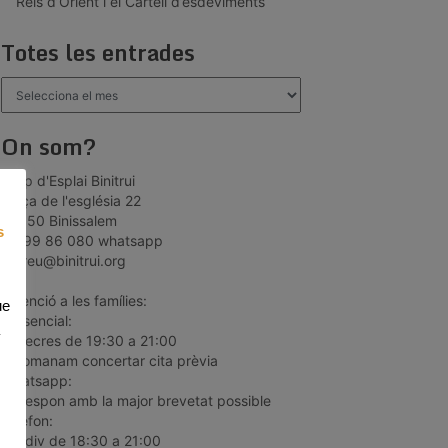
Reis d’Orient i el Cartell d’esdeviments
Totes les entrades
Totes
les
entrades
On som?
Grup d'Esplai Binitrui
plaça de l'església 22
07350 Binissalem
s
66 99 86 080 whatsapp
correu@binitrui.org
*Atenció a les famílies:
ue
Presencial:
dimecres de 19:30 a 21:00
recomanam concertar cita prèvia
Whatsapp:
es respon amb la major brevetat possible
Telèfon:
dill-div de 18:30 a 21:00