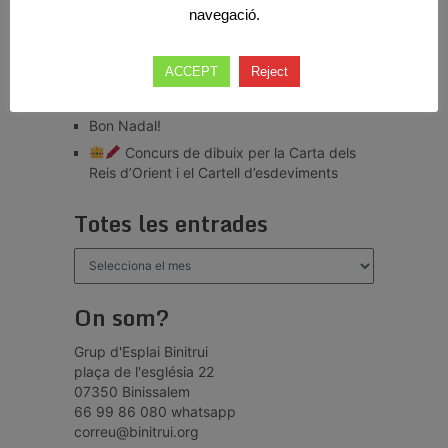
navegació.
Rebuda de la Flama del Correllengua
Agermanat a Binissalem
D’acampada!
ACCEPT
Reject
31è aniversari!
Bon Nadal!
Concurs de dibuix per la Carta dels
Reis d’Orient i el Cartell d’esdeviments
Totes les entrades
Totes
les
entrades
On som?
Grup d'Esplai Binitrui
plaça de l'església 22
07350 Binissalem
66 99 86 080 whatsapp
correu@binitrui.org